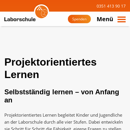
0351 413 90 17
suchen
Zum
Hauptinhalt
Menü
Spenden
navigieren
Projektorientiertes
Lernen
Selbstständig lernen – von Anfang
an
Projektorientiertes Lernen begleitet Kinder und Jugendliche
an der Laborschule durch alle vier Stufen. Dabei entwickeln
sie Schritt für Schritt die Fähigkeit, eigene Fragen zu stellen,